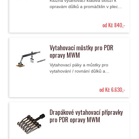
Kluzná vytahovací kladiva slouží k
opravám důlků a promáčklin v plechu
karosérie v kombinaci s příslušnými
koncovými držáky, vytahovacími
od Kč 840,-
adaptéry a...
Vytahovací můstky pro PDR
opravy MWM
Vytahovací páky a můstky pro
vytahování / rovnání důlků a
promáčklin plechu karosérie.
od Kč 6.630,-
Drapákové vytahovací přípravky
pro PDR opravy MWM