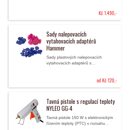
karosérií jejich vytlačením technologií
PDR bez poškození laku.
Kč 1.490,-
Sady nalepovacích
vytahovacích adaptérů
Hammer
Sady plastových nalepovacích
vytahovacích adaptérů s
drážkovaným osazením.
od Kč 120,-
Tavná pistole s regulací teploty
NYLEO GG-4
Tavná pistole 150 W s elektronickým
řízením teploty (PTC) v rozsahu
140°C až 220°C je určená pro tyčinky