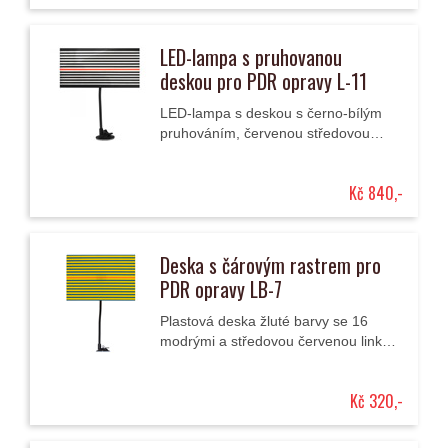
LED-lampa s pruhovanou
deskou pro PDR opravy L-11
LED-lampa s deskou s černo-bílým
pruhováním, červenou středovou
čárou a s ohebným držákem s
přísavkou se používá k osvícení pro
Kč 840,-
snadnější...
Deska s čárovým rastrem pro
PDR opravy LB-7
Plastová deska žluté barvy se 16
modrými a středovou červenou linkou
a držákem s přísavkou se používá při
podsvícení nebo reflexi ke
Kč 320,-
snadnější...