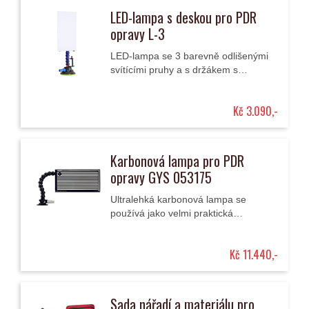
LED-lampa s deskou pro PDR
opravy L-3
LED-lampa se 3 barevně odlišenými
svítícími pruhy a s držákem s
přísavkou pro snadnější identifikaci
důlků nebo promáčklin na karosérii.
Kč 3.090,-
Karbonová lampa pro PDR
opravy GYS 053175
Ultralehká karbonová lampa se
používá jako velmi praktická
pomůcka při vyrovnávání důlků v
karosériích.
Kč 11.440,-
Sada nářadí a materiálu pro