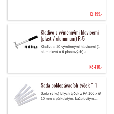
násadou se používá při opravách
důlků a promáčklin technologií PDR.
Kč 199,-
Kladivo s výměnnými hlavicemi
(plast / aluminium) R-5
Kladivo s 10 výměnnými hlavicemi (1
aluminiová a 9 plastových) a
násadou opatřenou krytem z
měkčené pryže pro opravy
Kč 410,-
promáčklin technologií PDR.
Sada poklepávacích tyček T-1
Sada (5 ks) bílých tyček z PA 100 x Ø
10 mm s půlkulatým, kuželovitým,
tupě a ostře špičatým koncem slouží
pro poklep kladivem, čímž se
uvolňuje...