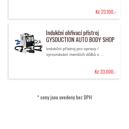
ocelových karosériích.
Kč 23.100,-
Indukční ohřívací přístroj
GYSDUCTION AUTO BODY SHOP
Indukční přístroj pro opravy /
vyrovnávání menších důlků v
ocelových karosériích, odstraňování
samolepek, ozdobných lišt a autoskel
Kč 33.000,-