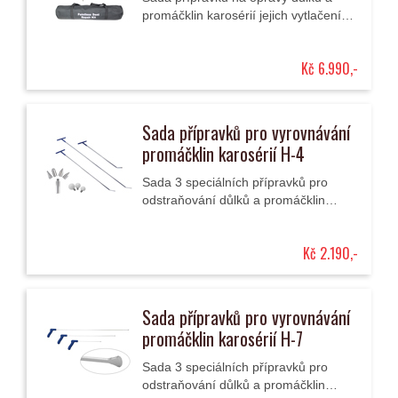
promáčklin karosérií jejich vytlačením
technologií PDR obsahuje 30 různě
tvarovaných a různě dlouhých
Kč 6.990,-
vyrovnávacích...
Sada přípravků pro vyrovnávání
promáčklin karosérií H-4
Sada 3 speciálních přípravků pro
odstraňování důlků a promáčklin
karosérií jejich vytlačením technologií
PDR bez poškození laku obsahuje 3
Kč 2.190,-
různé...
Sada přípravků pro vyrovnávání
promáčklin karosérií H-7
Sada 3 speciálních přípravků pro
odstraňování důlků a promáčklin