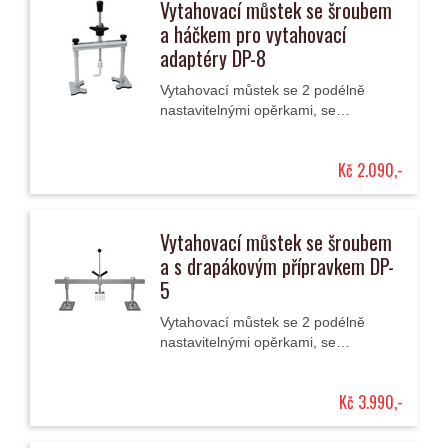
Vytahovací můstek se šroubem
a háčkem pro vytahovací
adaptéry DP-8
Vytahovací můstek se 2 podélně
nastavitelnými opěrkami, se
středovým šroubovým vytahovacím
mechanismem s háčkem a s ovládací
Kč 2.090,-
růžicovou maticí.
Vytahovací můstek se šroubem
a s drapákovým přípravkem DP-
5
Vytahovací můstek se 2 podélně
nastavitelnými opěrkami, se
středovým šroubovým vytahovacím
mechanismem s drapákem a s
Kč 3.990,-
ovládací křídlovou maticí.