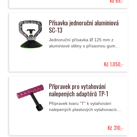
Kč 69,-
Přísavka jednoruční aluminiová
SC-13
Jednoruční přísavka Ø 125 mm z
aluminiové slitiny s přísavnou gumou
se používá kromě jiného i k
vytahování promáčklin plechů
Kč 1.050,-
karosérií.
Přípravek pro vytahování
nalepených adaptérů TP-1
Přípravek tvaru "T" k vytahování
nalepených plastových vytahovacích
adaptérů pro odstraňování
promáčklin karosérií.
Kč 310,-