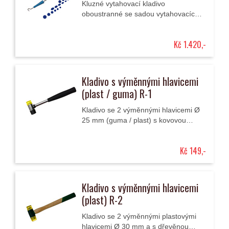
Kluzné vytahovací kladivo
oboustranné se sadou vytahovacích
adaptérů pro odstraňování
promáčklin karosérií.
Kč 1.420,-
Kladivo s výměnnými hlavicemi
(plast / guma) R-1
Kladivo se 2 výměnnými hlavicemi Ø
25 mm (guma / plast) s kovovou
násadou opatřenou krytem z
měkčené pryže pro opravy
Kč 149,-
promáčklin technologií PDR.
Kladivo s výměnnými hlavicemi
(plast) R-2
Kladivo se 2 výměnnými plastovými
hlavicemi Ø 30 mm a s dřevěnou