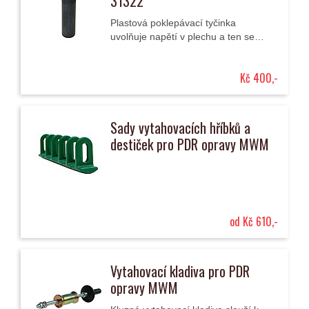
31322
Plastová poklepávací tyčinka
uvolňuje napětí v plechu a ten se
díky tzv. paměťovému efektu vrací do
původní podoby před deformací.
Kč 400,-
Sady vytahovacích hříbků a
destiček pro PDR opravy MWM
od Kč 610,-
Vytahovací kladiva pro PDR
opravy MWM