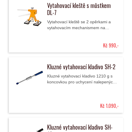
Vytahovací kleště s můstkem
DL-7
Vytahovací kleště se 2 opěrkami a
vytahovacím mechanismem na
plastové vytahovací adaptéry pro
odstraňování promáčklin karosérií.
Kč 990,-
Kluzné vytahovací kladivo SH-2
Kluzné vytahovací kladivo 1210 g s
koncovkou pro uchycení nalepených
vytahovacích adaptérů pro
odstraňování promáčklin karosérií.
Kč 1.090,-
Kluzné vytahovací kladivo SH-