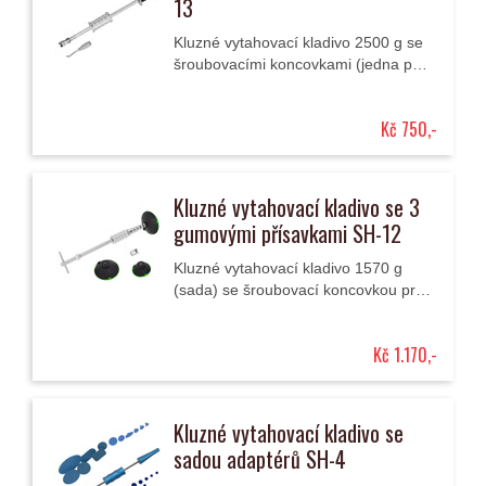
13
Kluzné vytahovací kladivo 2500 g se
šroubovacími koncovkami (jedna pro
uchycení nalepených vytahovacích
adaptérů pro odstraňování
Kč 750,-
promáčklin karosérií a...
Kluzné vytahovací kladivo se 3
gumovými přísavkami SH-12
Kluzné vytahovací kladivo 1570 g
(sada) se šroubovací koncovkou pro
uchycení nalepených vytahovacích
adaptérů pro odstraňování
Kč 1.170,-
promáčklin karosérií a se...
Kluzné vytahovací kladivo se
sadou adaptérů SH-4