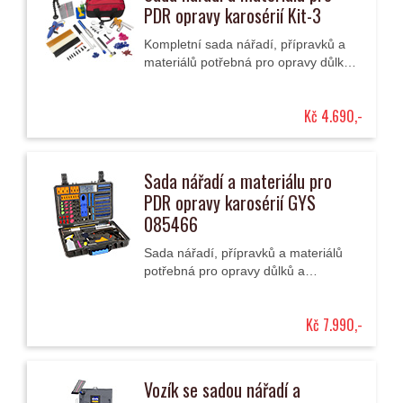
PDR opravy karosérií Kit-3
Kompletní sada nářadí, přípravků a
materiálů potřebná pro opravy důlků
a promáčklin technologií PDR v
praktické úložné tašce.
Kč 4.690,-
Sada nářadí a materiálu pro
PDR opravy karosérií GYS
085466
Sada nářadí, přípravků a materiálů
potřebná pro opravy důlků a
promáčklin karosérií technologií PDR
v praktickém plastovém kufru.
Kč 7.990,-
Vozík se sadou nářadí a