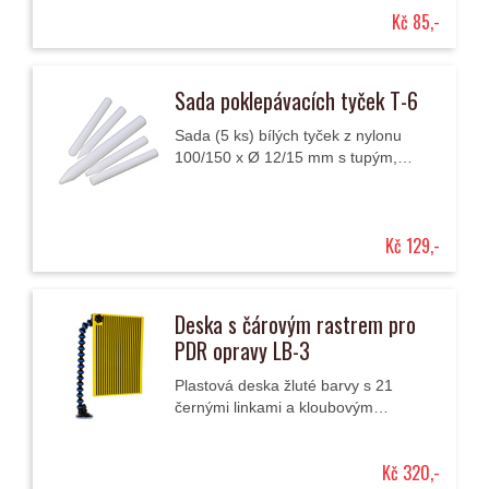
Kč 85,-
Sada poklepávacích tyček T-6
Sada (5 ks) bílých tyček z nylonu
100/150 x Ø 12/15 mm s tupým,
půlkulatým a zaobleným špičatým
koncem slouží pro poklep kladivem,
čímž se uvolňuje...
Kč 129,-
Deska s čárovým rastrem pro
PDR opravy LB-3
Plastová deska žluté barvy s 21
černými linkami a kloubovým
držákem s přísavkou se používá při
podsvícení nebo reflexi ke snadnější
Kč 320,-
identifikaci...