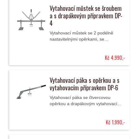
Vytahovací můstek se šroubem
a s drapákovým přípravkem DP-
4
Vytahovací můstek se 2 podélně
nastavitelnými opěrkami, se
středovým šroubovým vytahovacím
mechanismem s drapákem a s
Kč 4.990,-
dvoupákovým rozpínacím
vytahovacím...
Vytahovací páka s opěrkou a s
vytahovacím přípravkem DP-6
Vytahovací páka se čtvercovou
opěrkou a drapákovým vytahovacím
přípravkem se používá při vytahování
/ rovnání důlků a promáčklin plechu
Kč 1.990,-
karosérie.