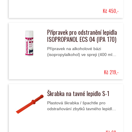
tavného lepidla Ø 10,8 až 11,3 mm.
Kč 450,-
Přípravek pro odstranění lepidla
ISOPROPANOL ECS 04 (IPA 170)
Přípravek na alkoholové bázi
(isopropylalkohol) ve spreji (400 ml)
pro snadnější odstranění zbytku
tavného lepidla po odtrženém
Kč 219,-
plastovém vytahovacím...
Škrabka na tavné lepidlo S-1
Plastová škrabka / špachtle pro
odstraňování zbytků tavného lepidla
po sejmutí vytahovacích adaptérů při
opravách promáčklin technologií
PDR.