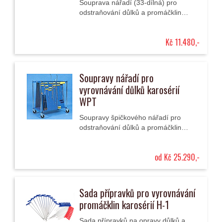
Souprava nářadí (33-dílná) pro
odstraňování důlků a promáčklin
karosérií jejich vytlačením technologií
PDR obsahuje zejména vytlačovací a
Kč 11.480,-
rovnací...
Soupravy nářadí pro
vyrovnávání důlků karosérií
WPT
Soupravy špičkového nářadí pro
odstraňování důlků a promáčklin
karosérií jejich vytlačením technologií
PDR obsahují zejména vytlačovací a
od Kč 25.290,-
rovnací...
Sada přípravků pro vyrovnávání
promáčklin karosérií H-1
Sada přípravků na opravy důlků a