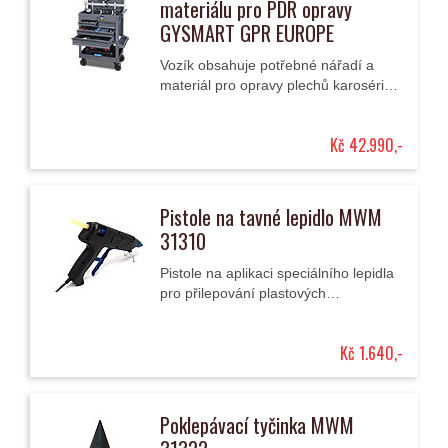
materiálu pro PDR opravy
GYSMART GPR EUROPE
Vozík obsahuje potřebné nářadí a
materiál pro opravy plechů karosérií
vozidel technologií PDR (Paintless
Dent Repair).
Kč 42.990,-
Pistole na tavné lepidlo MWM
31310
Pistole na aplikaci speciálního lepidla
pro přilepování plastových
vytahovacích adaptérů/hříbků nebo
plastových destiček s bloky úchytů
Kč 1.640,-
při...
Poklepávací tyčinka MWM