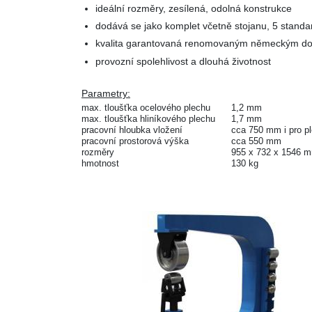
ideální rozměry, zesílená, odolná konstrukce
dodává se jako komplet včetně stojanu, 5 standa
kvalita garantovaná renomovaným německým d
provozní spolehlivost a dlouhá životnost
Parametry:
max. tloušťka ocelového plechu
1,2 mm
max. tloušťka hliníkového plechu
1,7 mm
pracovní hloubka vložení
cca 750 mm i pro 
pracovní prostorová výška
cca 550 mm
rozměry
955 x 732 x 1546 
hmotnost
130 kg