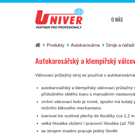
O NÁS
Autokarosářský a klempířský válcovací průtaž
Produkty
Autokarosárna
Stroje a nářad
Autokarosářský a klempířský válco
Válcovací průtažný stroj se používá v autokarosárn
autokarosářský a klempířský válcovací průtažný 
příslušného oblého tvaru s manuálním nastavováním
vrchní válcovací kolo je rovné, spodní má kulatý p
nožního klikového mechanismu
tvarovat lze ocelové plechy do tloušťky cca 1,2 
velká hloubka vložení / pracovní hloubka (až 75
se strojem snadno pracuje jediný člověk