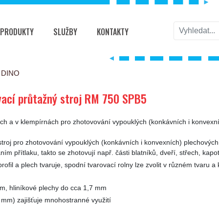
PRODUKTY
SLUŽBY
KONTAKTY
ný stroj RM 750 SPB5
í DINO
vací průtažný stroj RM 750 SPB5
ách a v klempírnách pro zhotovování vypouklých (konkávních i konvexní
stroj pro zhotovování vypouklých (konkávních i konvexních) plechových
 přítlaku, takto se zhotovují např. části blatníků, dveří, střech, kapot
rofil a plech tvaruje, spodní tvarovací rolny lze zvolit v různém tvaru a
mm, hliníkové plechy do cca 1,7 mm
0 mm) zajišťuje mnohostranné využití