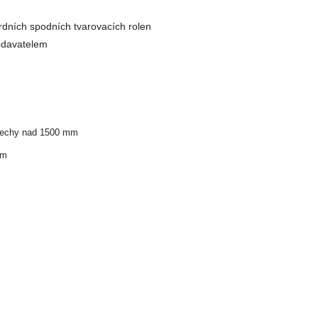
rdních spodních tvarovacích rolen
odavatelem
plechy nad 1500 mm
mm