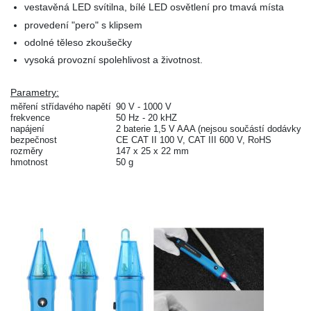
vestavěná LED svítilna, bílé LED osvětlení pro tmavá místa
provedení "pero" s klipsem
odolné těleso zkoušečky
vysoká provozní spolehlivost a životnost.
Parametry:
měření střídavého napětí
90 V - 1000 V
frekvence
50 Hz - 20 kHZ
napájení
2 baterie 1,5 V AAA (nejsou součástí dodávky)
bezpečnost
CE CAT II 100 V, CAT III 600 V, RoHS
rozměry
147 x 25 x 22 mm
hmotnost
50 g