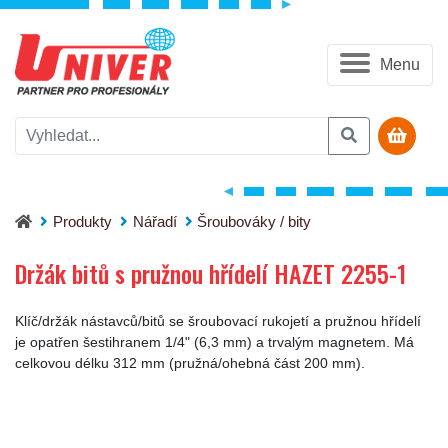
Menu
Držák bitů s pružnou hřídelí HAZET 2255-1
Produkty
Nářadí
Šroubováky / bity
Držák bitů s pružnou hřídelí HAZET 2255-1
Klíč/držák nástavců/bitů se šroubovací rukojetí a pružnou hřídelí
je opatřen šestihranem 1/4" (6,3 mm) a trvalým magnetem. Má
celkovou délku 312 mm (pružná/ohebná část 200 mm).