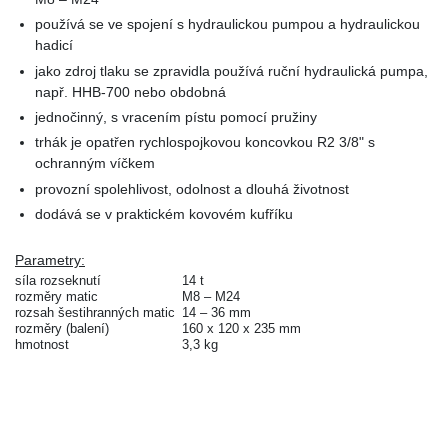
používá se ve spojení s hydraulickou pumpou a hydraulickou
hadicí
jako zdroj tlaku se zpravidla používá ruční hydraulická pumpa,
např. HHB-700 nebo obdobná
jednočinný, s vracením pístu pomocí pružiny
trhák je opatřen rychlospojkovou koncovkou R2 3/8" s
ochranným víčkem
provozní spolehlivost, odolnost a dlouhá životnost
dodává se v praktickém kovovém kufříku
Parametry:
síla rozseknutí
14 t
rozměry matic
M8 – M24
rozsah šestihranných matic
14 – 36 mm
rozměry (balení)
160 x 120 x 235 mm
hmotnost
3,3 kg