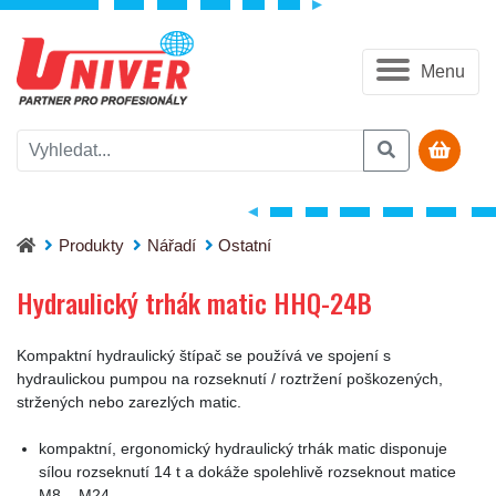
Menu
Hydraulický trhák matic HHQ-24B
Produkty
Nářadí
Ostatní
Hydraulický trhák matic HHQ-24B
Kompaktní hydraulický štípač se používá ve spojení s
hydraulickou pumpou na rozseknutí / roztržení poškozených,
stržených nebo zarezlých matic.
kompaktní, ergonomický hydraulický trhák matic disponuje
sílou rozseknutí 14 t a dokáže spolehlivě rozseknout matice
M8 – M24