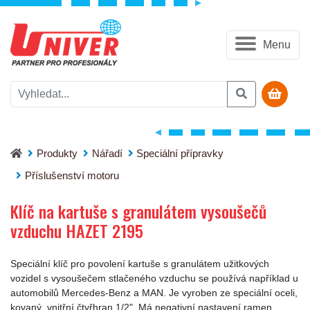
Menu
Klíč na kartuše s granulátem vysoušečů vzduchu HAZET 2195
Produkty
Nářadí
Speciální přípravky
Příslušenství motoru
Klíč na kartuše s granulátem vysoušečů
vzduchu HAZET 2195
Speciální klíč pro povolení kartuše s granulátem užitkových
vozidel s vysoušečem stlačeného vzduchu se používá například u
automobilů Mercedes-Benz a MAN. Je vyroben ze speciální oceli,
kovaný, vnitřní čtyřhran 1/2". Má negativní nastavení ramen,