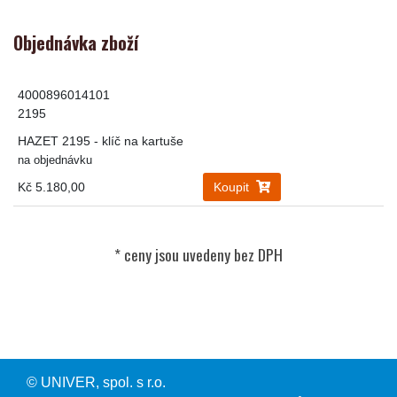
Objednávka zboží
4000896014101
2195
HAZET 2195 - klíč na kartuše
na objednávku
Kč 5.180,00
Koupit
© UNIVER, spol. s r.o.