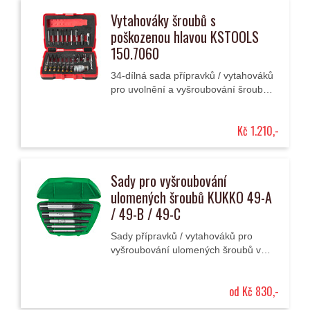
Vytahováky šroubů s
poškozenou hlavou KSTOOLS
150.7060
34-dílná sada přípravků / vytahováků
pro uvolnění a vyšroubování šroubů
TORX a s vnitřním šestihranem s
poškozenou hlavou.
Kč 1.210,-
Sady pro vyšroubování
ulomených šroubů KUKKO 49-A
/ 49-B / 49-C
Sady přípravků / vytahováků pro
vyšroubování ulomených šroubů v
plastových kufřících.
od Kč 830,-