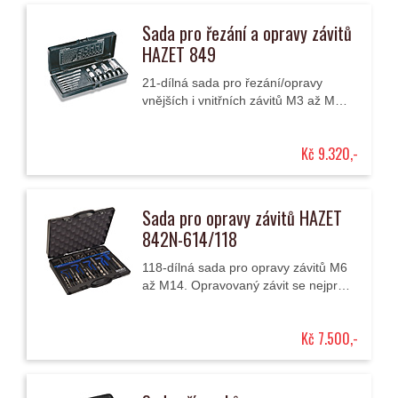
Sada pro řezání a opravy závitů
HAZET 849
21-dílná sada pro řezání/opravy
vnějších i vnitřních závitů M3 až M12
i v obtížně přístupných místech.
Závitníky i závitová očka jsou ze...
Kč 9.320,-
Sada pro opravy závitů HAZET
842N-614/118
118-dílná sada pro opravy závitů M6
až M14. Opravovaný závit se nejprve
odvrtá, potom se do rozšířeného
otvoru nařízne závit pro opravnou
Kč 7.500,-
závitovou...