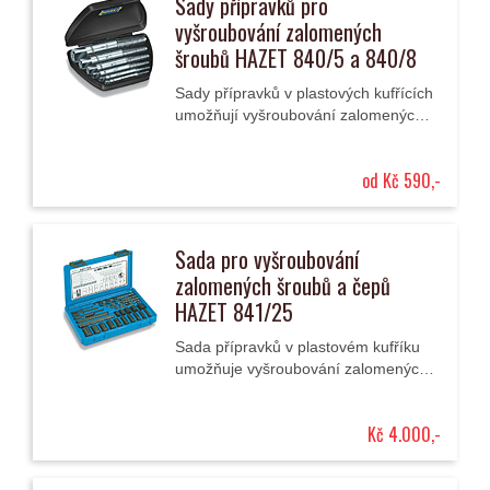
Sady přípravků pro
vyšroubování zalomených
šroubů HAZET 840/5 a 840/8
Sady přípravků v plastových kufřících
umožňují vyšroubování zalomených
šroubů a čepů. Přípravky jsou
vyrobené ze speciálního chrom-
od Kč 590,-
vanadia,...
Sada pro vyšroubování
zalomených šroubů a čepů
HAZET 841/25
Sada přípravků v plastovém kufříku
umožňuje vyšroubování zalomených
šroubů a závitových čepů o průměru
6 mm až 15 mm. Přípravky jsou
Kč 4.000,-
vyrobené ze...