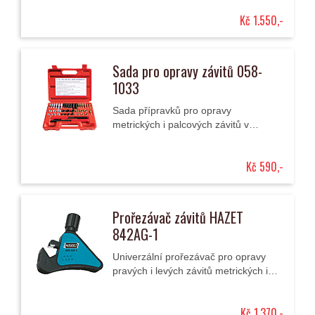
nejběžnějších rozměrů (M5 až M12)
Kč 1.550,-
v plechové...
Sada pro opravy závitů 058-
1033
Sada přípravků pro opravy
metrických i palcových závitů v
plastovém kufříku obsahuje tyto
komponenty: přípravky pro opravy
Kč 590,-
závitů šroubů - UNF 6x1,0,...
Prořezávač závitů HAZET
842AG-1
Univerzální prořezávač pro opravy
pravých i levých závitů metrických i
palcových 4 - 13 mm (5/32"-1/2")
jejich prořezáním. Přípravek se...
Kč 1.370,-