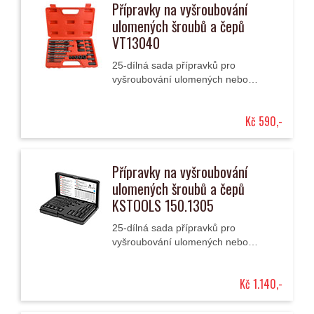
Přípravky na vyšroubování
ulomených šroubů a čepů
VT13040
25-dílná sada přípravků pro
vyšroubování ulomených nebo
zarezivělých šroubů a čepů M5 až
M16 v praktickém plastovém kufříku.
Kč 590,-
Přípravky na vyšroubování
ulomených šroubů a čepů
KSTOOLS 150.1305
25-dílná sada přípravků pro
vyšroubování ulomených nebo
zarezivělých šroubů a čepů /
svorníků M5 až M16 v praktickém
Kč 1.140,-
plastovém kufříku.