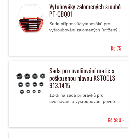
Vytahováky zalomených šroubů
PT-QBQ01
Sada přípravků/vytahováků pro
vyšroubování zalomených (utržených
nebo ukroucených) šroubů / čepů (5-
dílná M3 až M18) v plastové kazetě.
Kč 75,-
Sada pro uvolňování matic s
poškozenou hlavou KSTOOLS
913.1415
12-dílná sada přípravků pro
uvolňování a vyšroubování pevně
usazených matic s poškozenými /
"strženými" hlavami (8 / 9 / 10 / 11 /
Kč 580,-
12 / 13 /...