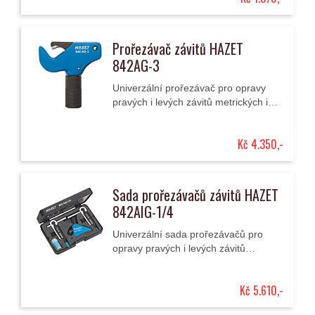
Prořezávač závitů HAZET
842AG-3
Univerzální prořezávač pro opravy
pravých i levých závitů metrických i
palcových 16 - 38 mm (5/8"-1.1/2")
jejich prořezáním. Přípravek se...
Kč 4.350,-
Sada prořezávačů závitů HAZET
842AIG-1/4
Univerzální sada prořezávačů pro
opravy pravých i levých závitů
metrických i palcových - vnějších 4 -
13 mm (5/12"-1/2") nebo vnitřních 5 -
Kč 5.610,-
12...