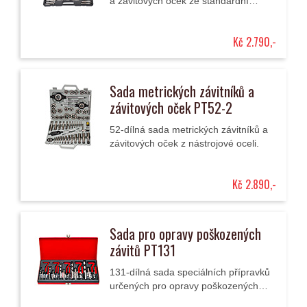
a závitových oček ze standardní
nástrojové oceli pro ruční závitování
pomocí vratidla.
Kč 2.790,-
Sada metrických závitníků a
závitových oček PT52-2
52-dílná sada metrických závitníků a
závitových oček z nástrojové oceli.
Kč 2.890,-
Sada pro opravy poškozených
závitů PT131
131-dílná sada speciálních přípravků
určených pro opravy poškozených
(zpravidla stržených) závitů