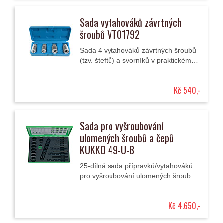
Sada vytahováků závrtných
šroubů VT01792
Sada 4 vytahováků závrtných šroubů
(tzv. šteftů) a svorníků v praktickém
plastovém kufříku.
Kč 540,-
Sada pro vyšroubování
ulomených šroubů a čepů
KUKKO 49-U-B
25-dílná sada přípravků/vytahováků
pro vyšroubování ulomených šroubů
a čepů v kovovém kufříku.
Kč 4.650,-