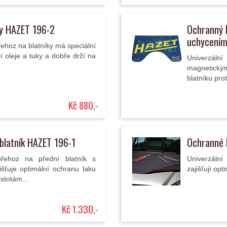
ky HAZET 196-2
Ochranný k
uchycením
řehoz na blatníky má speciální
 oleje a tuky a dobře drží na
Univerzáln
magnetickým
blatníku prot
Kč 880,-
 blatník HAZET 196-1
Ochranné 
/přehoz na přední blatník s
Univerzální
šťuje optimální ochranu laku
zajišťují opt
istotám...
Kč 1.330,-