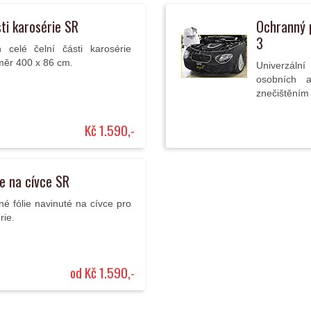
ti karosérie SR
Ochranný p
3
 celé čelní části karosérie
měr 400 x 86 cm.
Univerzální
osobních 
znečištěním 
Kč 1.590,-
ie na cívce SR
é fólie navinuté na cívce pro
rie.
od Kč 1.590,-