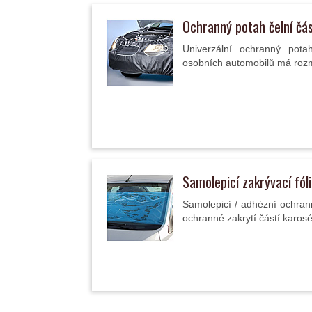
Ochranný potah čelní čás
Univerzální ochranný potah
osobních automobilů má roz
Samolepicí zakrývací fól
Samolepicí / adhézní ochrann
ochranné zakrytí částí karosé