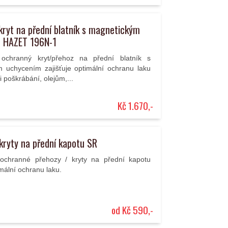
ryt na přední blatník s magnetickým
 HAZET 196N-1
í ochranný kryt/přehoz na přední blatník s
 uchycením zajišťuje optimální ochranu laku
i poškrábání, olejům,...
Kč 1.670,-
kryty na přední kapotu SR
 ochranné přehozy / kryty na přední kapotu
imální ochranu laku.
od Kč 590,-