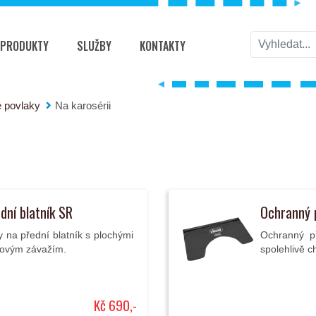
PRODUKTY
SLUŽBY
KONTAKTY
 povlaky
Na karosérii
dní blatník SR
Ochranný 
na přední blatník s plochými
Ochranný p
kovým závažím.
spolehlivě c
Kč 690,-