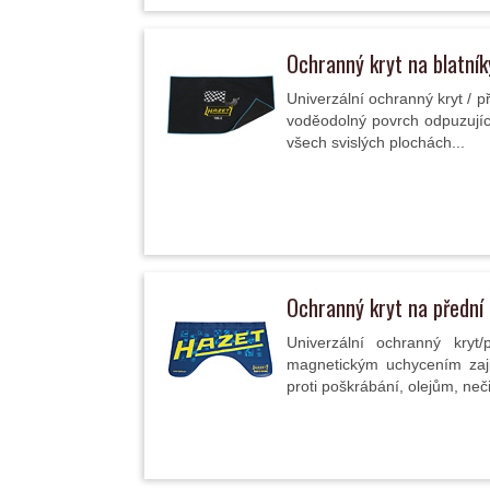
Ochranný kryt na blatní
Univerzální ochranný kryt / p
voděodolný povrch odpuzující
všech svislých plochách...
Ochranný kryt na přední
Univerzální ochranný kryt
magnetickým uchycením zaji
proti poškrábání, olejům, neč