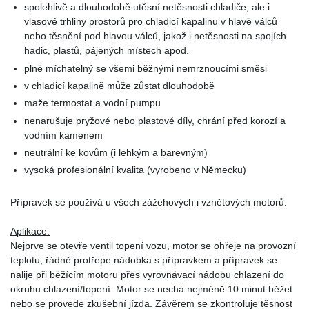
spolehlivě a dlouhodobě utěsní netěsnosti chladiče, ale i
vlasové trhliny prostorů pro chladicí kapalinu v hlavě válců
nebo těsnění pod hlavou válců, jakož i netěsnosti na spojích
hadic, plastů, pájených místech apod.
plně míchatelný se všemi běžnými nemrznoucími směsi
v chladicí kapalině může zůstat dlouhodobě
maže termostat a vodní pumpu
nenarušuje pryžové nebo plastové díly, chrání před korozí a
vodním kamenem
neutrální ke kovům (i lehkým a barevným)
vysoká profesionální kvalita (vyrobeno v Německu)
Přípravek se používá u všech zážehových i vznětových motorů.
Aplikace:
Nejprve se otevře ventil topení vozu, motor se ohřeje na provozní
teplotu, řádně protřepe nádobka s přípravkem a přípravek se
nalije při běžícím motoru přes vyrovnávací nádobu chlazení do
okruhu chlazení/topení. Motor se nechá nejméně 10 minut běžet
nebo se provede zkušební jízda. Závěrem se zkontroluje těsnost