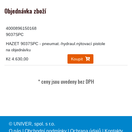
Objednávka zboží
4000896150168
9037SPC
HAZET 9037SPC - pneumat.-hydraul.nýtovací pistole
na objednávku
Kč 4.630,00
Koupit
© UNIVER, spol. s r.o.
O nás
|
Obchodní podmínky
|
Ochrana údajů
|
Kontakty