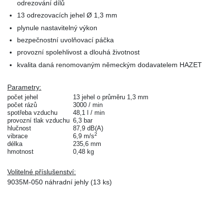
odrezování dílů
13 odrezovacích jehel Ø 1,3 mm
plynule nastavitelný výkon
bezpečnostní uvolňovací páčka
provozní spolehlivost a dlouhá životnost
kvalita daná renomovaným německým dodavatelem HAZET
Parametry:
počet jehel
13 jehel o průměru 1,3 mm
počet rázů
3000 / min
spotřeba vzduchu
48,1 l / min
provozní tlak vzduchu
6,3 bar
hlučnost
87,9 dB(A)
2
vibrace
6,9 m/s
délka
235,6 mm
hmotnost
0,48 kg
Volitelné příslušenství:
9035M-050 náhradní jehly (13 ks)