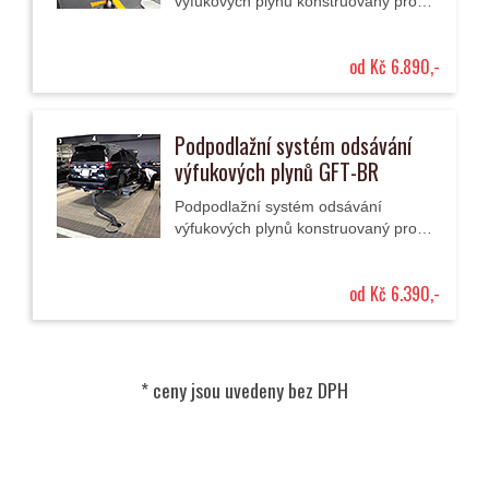
výfukových plynů konstruovaný pro
použití podlahových uzávěrů s
venkovní odsávací hadicí.
od Kč 6.890,-
Podpodlažní systém odsávání
výfukových plynů GFT-BR
Podpodlažní systém odsávání
výfukových plynů konstruovaný pro
použití podlahových uzávěrů se
zasouvací odsávací hadicí.
od Kč 6.390,-