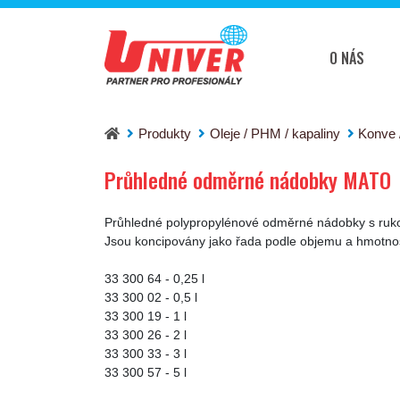
O NÁS
Průhledné odměrné nádobky MATO
Produkty
Oleje / PHM / kapaliny
Konve 
Průhledné odměrné nádobky MATO
Průhledné polypropylénové odměrné nádobky s rukoje
Jsou koncipovány jako řada podle objemu a hmotnosti 
33 300 64 - 0,25 l
33 300 02 - 0,5 l
33 300 19 - 1 l
33 300 26 - 2 l
33 300 33 - 3 l
33 300 57 - 5 l