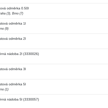
ová odměrka 0.50l
aha (3), Brno (7)
tová odměrka 1l
no (9)
tová odměrka 2l
ná nádoba 2l (3330026)
tová odměrka 3l
tová odměrka 5l
no (1)
ná nádoba 5l (3330057)