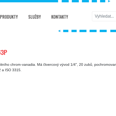
PRODUKTY
SLUŽBY
KONTAKTY
63P
alitního chrom-vanadia. Má čtvercový vývod 1/4", 20 zubů, pochromo
2 a ISO 3315.