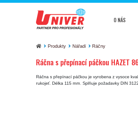
O NÁS
Ráčna s přepínací páčkou HAZET 863P
Produkty
Nářadí
Ráčny
Ráčna s přepínací páčkou HAZET 8
Ráčna s přepínací páčkou je vyrobena z vysoce kv
rukojeť. Délka 115 mm. Splňuje požadavky DIN 312