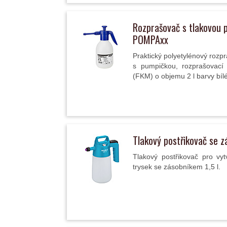
Rozprašovač s tlakovou 
POMPAxx
Praktický polyetylénový rozp
s pumpičkou, rozprašovací 
(FKM) o objemu 2 l barvy bílé 
Tlakový postřikovač se 
Tlakový postřikovač pro vy
trysek se zásobníkem 1,5 l.