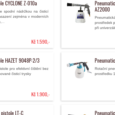
tole CYCLONE Z-010a
Pneumatic
AZ2000
se spodní nádržkou na čisticí
nasazení zejména v moderních
Pneumatická 
...
prostředek p
při univerzá
Kč 1.590,-
tole HAZET 9048P-2/3
Pneumatick
stole pro efektivní čištění bez
Rotační pneu
vané čisticí trysky
prostředku 1 
Kč 1.900,-
pistole LT-C
Pneumatick