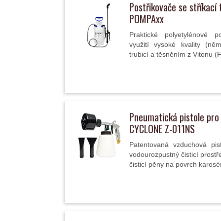
Postřikovače se stříkací 
POMPAxx
Praktické polyetylénové p
využití vysoké kvality (ně
trubicí a těsněním z Vitonu (
Pneumatická pistole pro 
CYCLONE Z-011NS
Patentovaná vzduchová pis
vodourozpustný čisticí prost
čisticí pěny na povrch karosér