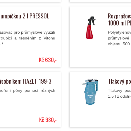
pumpičkou 2 l PRESSOL
Rozprašov
1000 ml 
rašovač pro průmyslové využití
Polyetylén
trubicí a těsněním z Vitonu
průmyslové 
/...
objemu 500 
Kč 630,-
zásobníkem HAZET 199-3
Tlakový p
tvoření pěny pomocí různých
Tlakový po
1,5 l z odol
Kč 980,-