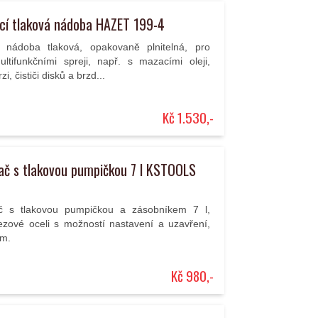
ací tlaková nádoba HAZET 199-4
í nádoba tlaková, opakovaně plnitelná, pro
ultifunkčními spreji, např. s mazacími oleji,
zi, čističi disků a brzd...
Kč 1.530,-
ač s tlakovou pumpičkou 7 l KSTOOLS
č s tlakovou pumpičkou a zásobníkem 7 l,
ezové oceli s možností nastavení a uzavření,
 m.
Kč 980,-