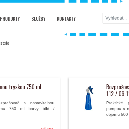
PRODUKTY
SLUŽBY
KONTAKTY
stole
lnou tryskou 750 ml
Rozprašov
112 / 06 1
ozprašovač s nastavitelnou
Praktické 
jemu 750 ml barvy bílé /
pumpou s na
objemu 500 