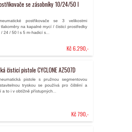
ostřikovače se zásobníky 10/24/50 l
neumatické postřikovače se 3 velikostmi
tlakoměry na kapalné mycí / čisticí prostředky
 24 / 50 l s 5 m-hadicí s...
Kč 6.290,-
ká čisticí pistole CYCLONE AZ507D
pneumatická pistole s pružnou segmentovou
stavitelnou tryskou se používá pro čištění a
a to i v obtížně přístupných...
Kč 790,-