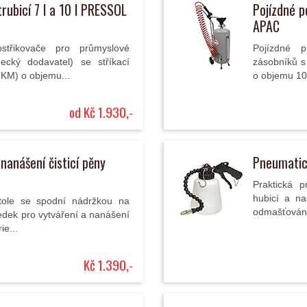
trubicí 7 l a 10 l PRESSOL
Pojízdné p
APAC
ostřikovače pro průmyslové
Pojízdné p
mecký dodavatel) se stříkací
zásobníků s 
FKM) o objemu...
o objemu 10 /
od Kč 1.930,-
nanášení čisticí pěny
Pneumatic
Praktická 
hubicí a na
tole se spodní nádržkou na
odmašťování 
ředek pro vytváření a nanášení
ie...
Kč 1.390,-