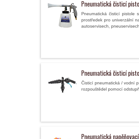
Pneumatická čisticí pis
Pneumatická čisticí pistole 
prostředek pro univerzální 
autoservisech, pneuservisech,
Pneumatická čisticí pis
Čisticí pneumatická / vodní pi
rozpouštědel pomocí odstupňo
Pneumatická napěňovací 