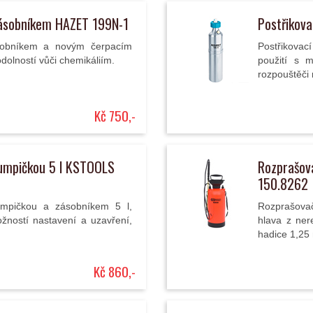
zásobníkem HAZET 199N-1
Postřikov
ásobníkem a novým čerpacím
Postřikovac
lností vůči chemikáliím.
použití s m
rozpouštěči r
Kč 750,-
pumpičkou 5 l KSTOOLS
Rozprašov
150.8262
umpičkou a zásobníkem 5 l,
Rozprašova
žností nastavení a uzavření,
hlava z ner
hadice 1,25
Kč 860,-