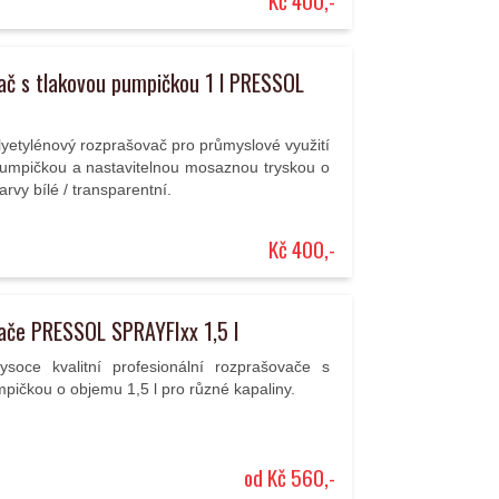
Kč 400,-
ač s tlakovou pumpičkou 1 l PRESSOL
lyetylénový rozprašovač pro průmyslové využití
pumpičkou a nastavitelnou mosaznou tryskou o
arvy bílé / transparentní.
Kč 400,-
ače PRESSOL SPRAYFIxx 1,5 l
vysoce kvalitní profesionální rozprašovače s
pičkou o objemu 1,5 l pro různé kapaliny.
od Kč 560,-