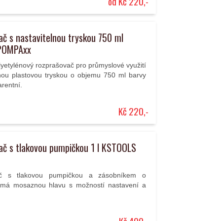
od Kč 220,-
č s nastavitelnou tryskou 750 ml
POMPAxx
lyetylénový rozprašovač pro průmyslové využití
lnou plastovou tryskou o objemu 750 ml barvy
arentní.
Kč 220,-
ač s tlakovou pumpičkou 1 l KSTOOLS
ač s tlakovou pumpičkou a zásobníkem o
 má mosaznou hlavu s možností nastavení a