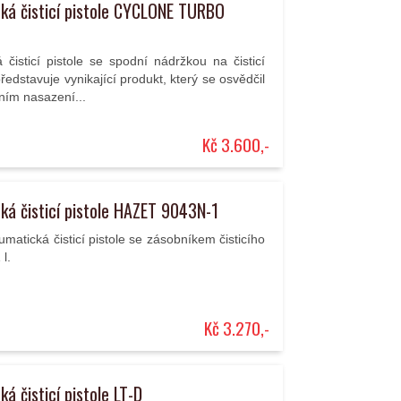
ká čisticí pistole CYCLONE TURBO
čisticí pistole se spodní nádržkou na čisticí
ředstavuje vynikající produkt, který se osvědčil
lním nasazení...
Kč 3.600,-
á čisticí pistole HAZET 9043N-1
matická čisticí pistole se zásobníkem čisticího
l.
Kč 3.270,-
á čisticí pistole LT-D