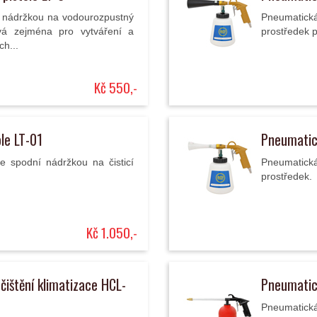
í nádržkou na vodourozpustný
Pneumatická 
ívá zejména pro vytváření a
prostředek p
ch...
Kč 550,-
ole LT-01
Pneumatick
se spodní nádržkou na čisticí
Pneumatická 
prostředek.
Kč 1.050,-
čištění klimatizace HCL-
Pneumatick
Pneumatická