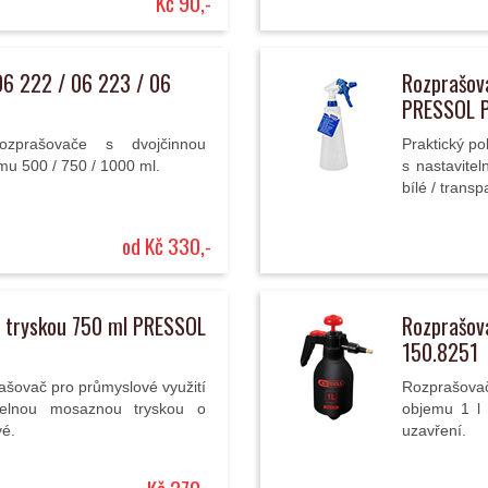
Kč 90,-
6 222 / 06 223 / 06
Rozprašova
PRESSOL 
rozprašovače s dvojčinnou
Praktický po
u 500 / 750 / 1000 ml.
s nastavite
bílé / transp
od Kč 330,-
 tryskou 750 ml PRESSOL
Rozprašov
150.8251
rašovač pro průmyslové využití
Rozprašov
atelnou mosaznou tryskou o
objemu 1 l
vé.
uzavření.