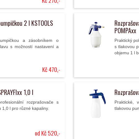
Kč 270,-
 pumpičkou 2 l KSTOOLS
Rozprašov
POMPAxx
pumpičkou a zásobníkem o
Praktický po
avu s možností nastavení a
s tlakovou 
objemu 1 l b
Kč 470,-
PRAYFIxx 1,0 l
Rozprašov
profesionální rozprašovače s
Praktické, 
1,0 l pro různé kapaliny.
tlakovou pum
od Kč 520,-