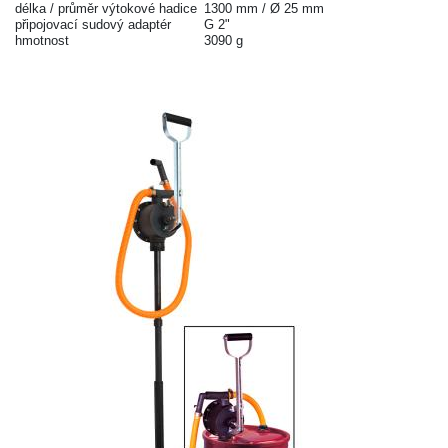
délka / průměr výtokové hadice
1300 mm / Ø 25 mm
připojovací sudový adaptér
G 2"
hmotnost
3090 g