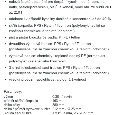
nalézá široké uplatnění pro čerpání kyselin, louhů, benzinu,
nafty, petroleje/kerosinu, olejů, alkoholů, vody atd. ze sudů 20 l
až 210 l
odolnost i v případě kyseliny dusičné s koncentrací až do 40 %
skříň čerpadla: PPS / Ryton / Techtron (polyfenylensulfid se
značnou chemickou a teplotní odolností)
píst a pístní kroužky čerpadla: PTFE / teflon
dvoudílná výtoková hubice: PPS / Ryton / Techtron
(polyfenylensulfid se značnou chemickou a teplotní odolností)
výtoková hadice: chemicky i teplotně odolný PE (termoplast
polyethylen) se speciální koncovkou,
3-dílná teleskopická sací trubice: PPS / Ryton / Techtron
(polyfenylensulfid se značnou chemickou a teplotní odolností)
vysoká provozní spolehlivost a dlouhá životnost
Parametry:
výkon
0,38 l / zdvih
průměr skříně čerpadla
163 mm
délka páky
380 mm
délka / průměr výtokové hubice
212 mm / Ø 25 mm
3-dílná sací trubka
1 x Ø 37 mm, 2 x Ø 27 mm