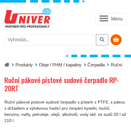
Menu
Ruční pákové pístové sudové čerpadlo RP-20RT
Produkty
Oleje / PHM / kapaliny
Čerpadla
Ruční
Ruční pákové pístové sudové čerpadlo RP-
20RT
Ruční pákové pístové sudové čerpadlo s pístem z PTFE, s pákou
s držadlem a výtokovou hadicí pro čerpání kyselin, louhů,
benzinu, nafty, petroleje, olejů, alkoholů, vody atd. ze sudů 20 l až
210 l.