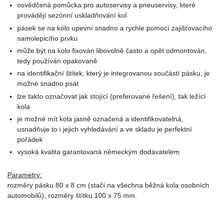
osvědčená pomůcka pro autoservisy a pneuservisy, které
provádějí sezónní uskladňování kol
pásek se na kolo upevní snadno a rychle pomocí zajišťovacího
samolepicího prvku
může být na kolo fixován libovolně často a opět odmontován,
tedy používán opakovaně
na identifikační štítek, který je integrovanou součástí pásku, je
možné snadno psát
lze takto označovat jak stojící (preferované řešení), tak ležící
kola
je možné mít kola jasně označená a identifikovatelná,
usnadňuje to i jejich vyhledávání a ve skladu je perfektní
pořádek
vysoká kvalita garantovaná německým dodavatelem
Parametry:
rozměry pásku 80 x 8 cm (stačí na všechna běžná kola osobních
automobilů), rozměry štítku 100 x 75 mm.