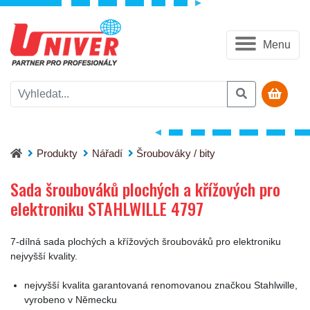
Menu
Sada šroubováků plochých a křížových pro elektroniku STAH
Produkty
Nářadí
Šroubováky / bity
Sada šroubováků plochých a křížových pro
elektroniku STAHLWILLE 4797
7-dílná sada plochých a křížových šroubováků pro elektroniku
nejvyšší kvality.
nejvyšší kvalita garantovaná renomovanou značkou Stahlwille,
vyrobeno v Německu