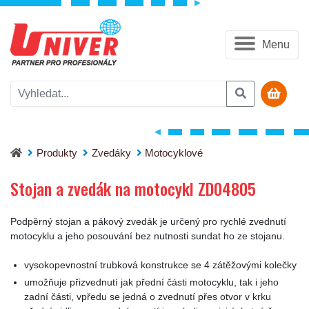
Menu
Stojan a zvedák na motocykl ZD04805
Produkty
Zvedáky
Motocyklové
Stojan a zvedák na motocykl ZD04805
Podpěrný stojan a pákový zvedák je určený pro rychlé zvednutí
motocyklu a jeho posouvání bez nutnosti sundat ho ze stojanu.
vysokopevnostní trubková konstrukce se 4 zátěžovými kolečky
umožňuje přizvednutí jak přední části motocyklu, tak i jeho
zadní části, vpředu se jedná o zvednutí přes otvor v krku