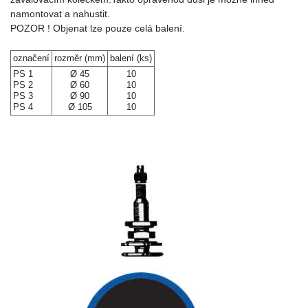
namontovat a nahustit.
POZOR ! Objenat lze pouze celá balení.
označení
rozměr (mm)
balení (ks)
PS 1
Ø 45
10
PS 2
Ø 60
10
PS 3
Ø 90
10
PS 4
Ø 105
10