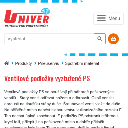
Menu
Ventilové podložky vyztužené PS
Produkty
Pneuservis
Spotřební materiál
Ventilové podložky vyztužené PS
Ventilové podložky PS se používají při náhradě poškozených
ventilů.. Starý ventil odřezat nožem a odbrousit. Okolí ventilu
obrousit na tloušťku stěny duše. Šroubovací ventil vložit do duše.
Na očištěné místo nanést slabou vrstvu vulkanizačního roztoku F.
Ten nechat úplně zaschnout. Z podložky PS odstranit stříbrnou
krycí folii, přilepit ji na poškozené místo a dobře přitlačit
zavalovacím kolečkem.Takto opravenou duši je možné ihned