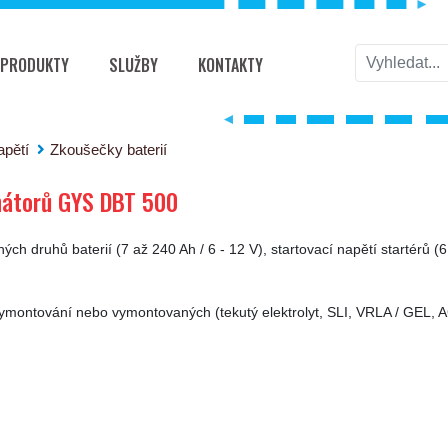
PRODUKTY
SLUŽBY
KONTAKTY
DBT 500
apětí
Zkoušečky baterií
rnátorů GYS DBT 500
ých druhů baterií (7 až 240 Ah / 6 - 12 V), startovací napětí startérů (6
ch vymontování nebo vymontovaných (tekutý elektrolyt, SLI, VRLA / G