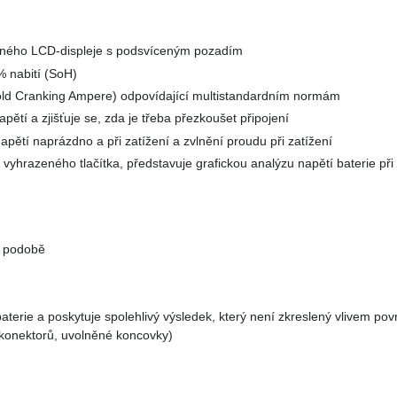
edného LCD-displeje s podsvíceným pozadím
 % nabití (SoH)
ld Cranking Ampere) odpovídající multistandardním normám
napětí a zjišťuje se, zda je třeba přezkoušet připojení
napětí naprázdno a při zatížení a zvlnění proudu při zatížení
yhrazeného tlačítka, představuje grafickou analýzu napětí baterie při 
ké podobě
terie a poskytuje spolehlivý výsledek, který není zkreslený vlivem pov
k/konektorů, uvolněné koncovky)