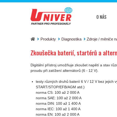
O NÁS
Zkoušečka baterií, startérů a alternátorů GYS 
Produkty
Diagnostika
Zdroje / měniče n
Zkoušečka baterií, startérů a alte
Digitální přístroj umožňuje zkoušet napětí a stav různ
proudu při zatížení alternátorů (6 - 12 V).
testy různých druhů baterií 6 V / 12 V bez jeji
START/STOP/EFB/AGM atd.)
norma CS: 100 až 2 000 A
norma SAE: 100 až 2 000 A
norma DIN: 100 až 1 400 A
norma IEC: 100 až 1 400 A
norma EN: 100 až 2 000 A