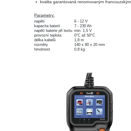
kvalita garantovaná renomovaným francouzský
Parametry:
napětí
6 - 12 V
kapacita baterií
7 - 230 Ah
napětí baterie při testu
min. 1,5 V
provozní teplota
0°C až 50°C
délka kabelů
1,8 m
rozměry
140 x 80 x 20 mm
hmotnost
0,8 kg