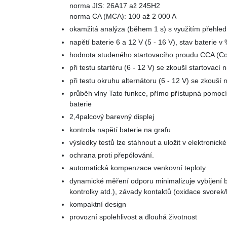
norma JIS: 26A17 až 245H2
norma CA (MCA): 100 až 2 000 A
okamžitá analýza (během 1 s) s využitím přehl
napětí baterie 6 a 12 V (5 - 16 V), stav baterie v
hodnota studeného startovacího proudu CCA (Co
při testu startéru (6 - 12 V) se zkouší startovací 
při testu okruhu alternátoru (6 - 12 V) se zkouší 
průběh vlny Tato funkce, přímo přístupná pomocí v
baterie
2,4palcový barevný displej
kontrola napětí baterie na grafu
výsledky testů lze stáhnout a uložit v elektronic
ochrana proti přepólování.
automatická kompenzace venkovní teploty
dynamické měření odporu minimalizuje vybíjení ba
kontrolky atd.), závady kontaktů (oxidace svore
kompaktní design
provozní spolehlivost a dlouhá životnost