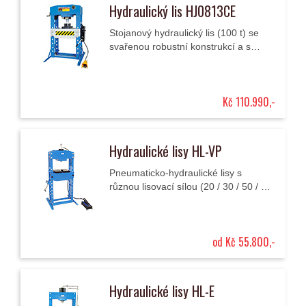
Hydraulický lis HJ0813CE
Stojanový hydraulický lis (100 t) se
svařenou robustní konstrukcí a s
pneumaticko-hydraulickým nožním
ovládáním pro univerzální/
profesionální dílenské...
Kč 110.990,-
Hydraulické lisy HL-VP
Pneumaticko-hydraulické lisy s
různou lisovací sílou (20 / 30 / 50 / 60
/ 80 t) s pneumatickou ovládací
pumpou a tlakoměrem.
od Kč 55.800,-
Hydraulické lisy HL-E