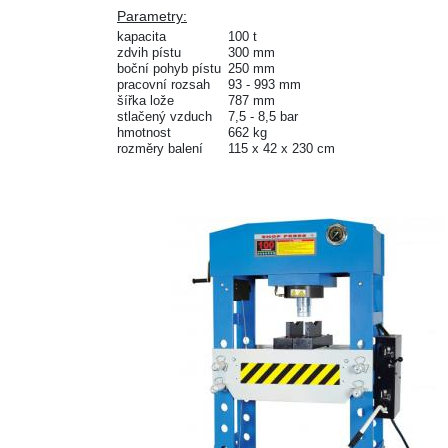
Parametry:
kapacita
100 t
zdvih pístu
300 mm
boční pohyb pístu
250 mm
pracovní rozsah
93 - 993 mm
šířka lože
787 mm
stlačený vzduch
7,5 - 8,5 bar
hmotnost
662 kg
rozměry balení
115 x 42 x 230 cm