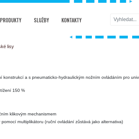
PRODUKTY
SLUŽBY
KONTAKTY
ské lisy
tní konstrukcí a s pneumaticko-hydraulickým nožním ovládáním pro univer
tížení 150 %
ručním klikovým mechanismem
pomocí multiplikátoru (ruční ovládání zůstává jako alternativa)