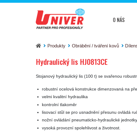
O NÁS
Hydraulický lis HJ0813CE
Produkty
Obrábění / tváření kovů
Dílen
Hydraulický lis HJ0813CE
Stojanový hydraulický lis (100 t) se svařenou robus
robustní ocelová konstrukce dimenzovaná na pře
velmi kvalitní hydraulika
kontrolní tlakoměr
lisovací stůl se pro usnadnění přesunu ovládá 
nožní ovládání pneumaticko-hydraulické jednotky 
vysoká provozní spolehlivost a životnost.