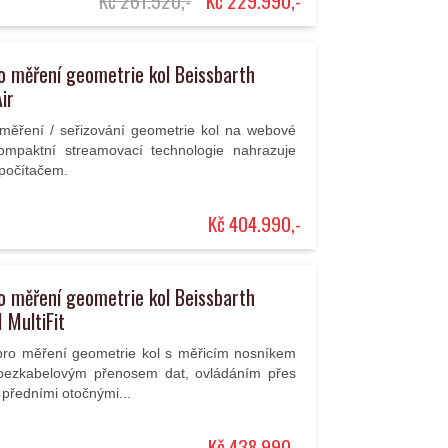
Kč 261.520,-
Kč 229.990,-
ro měření geometrie kol Beissbarth
ir
o měření / seřizování geometrie kol na webové
ompaktní streamovací technologie nahrazuje
 počítačem.
Kč 404.990,-
ro měření geometrie kol Beissbarth
1 MultiFit
 pro měření geometrie kol s měřicím nosníkem
 bezkabelovým přenosem dat, ovládáním přes
 předními otočnými...
Kč 438.990,-