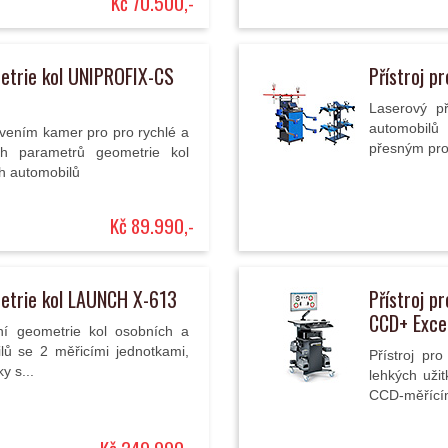
Kč 70.500,-
metrie kol UNIPROFIX-CS
Přístroj p
Laserový př
automobilů
avením kamer pro pro rychlé a
přesným pr
ch parametrů geometrie kol
ch automobilů
Kč 89.990,-
metrie kol LAUNCH X-613
Přístroj p
CCD+ Exce
ní geometrie kol osobních a
lů se 2 měřicími jednotkami,
Přístroj pr
y s...
lehkých uži
CCD-měřícím