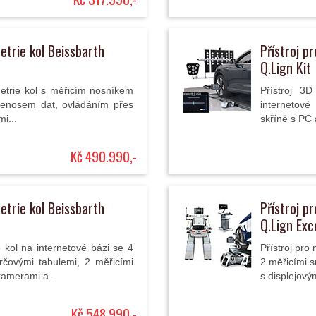
etrie kol Beissbarth
Přístroj p
Q.Lign Kit
etrie kol s měřicím nosníkem
Přístroj 3
řenosem dat, ovládáním přes
internetové
i...
skříně s PC 
Kč 490.990,-
etrie kol Beissbarth
Přístroj p
Q.Lign Exc
 kol na internetové bázi se 4
Přístroj pro
rčovými tabulemi, 2 měřicími
2 měřicími 
kamerami a...
s displejov
Kč 548.990,-