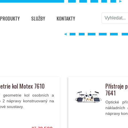
PRODUKTY
SLUŽBY
KONTAKTY
metrie kol Motex 7610
Přístroje 
7641
ní geometrie kol osobních a
o 2 nápravy konstruovaný na
Optické př
lové soustavy.
nákladních
nápravy kons