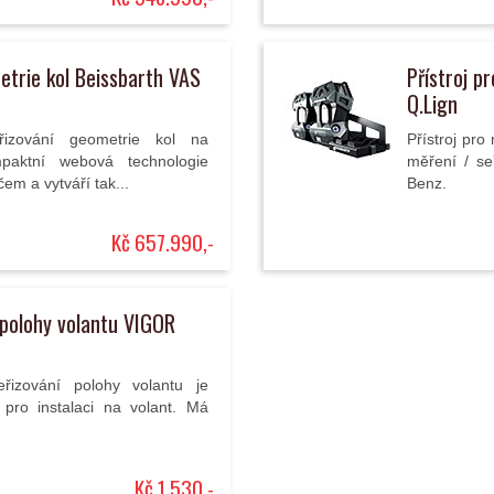
etrie kol Beissbarth VAS
Přístroj p
Q.Lign
řizování geometrie kol na
Přístroj pr
mpaktní webová technologie
měření / se
em a vytváří tak...
Benz.
Kč 657.990,-
 polohy volantu VIGOR
řizování polohy volantu je
pro instalaci na volant. Má
Kč 1.530,-