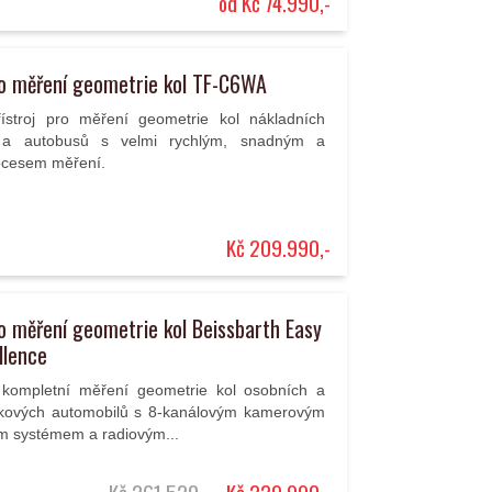
od Kč 74.990,-
ro měření geometrie kol TF-C6WA
ístroj pro měření geometrie kol nákladních
 a autobusů s velmi rychlým, snadným a
ocesem měření.
Kč 209.990,-
ro měření geometrie kol Beissbarth Easy
llence
o kompletní měření geometrie kol osobních a
tkových automobilů s 8-kanálovým kamerovým
 systémem a radiovým...