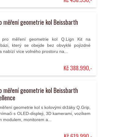
ro měření geometrie kol Beissbarth
D pro měření geometrie kol Q.Lign Kit na
 bázi, který se obejde bez obvyklé pojízdné
a nabízí více volného prostoru na...
Kč 388.990,-
ro měření geometrie kol Beissbarth
ellence
 měření geometrie kol s kolovými držáky Q.Grip,
snímači s OLED-displeji, 3D kamerami, vozíkem
ým modulem, monitorem a...
Kč 619.990,-