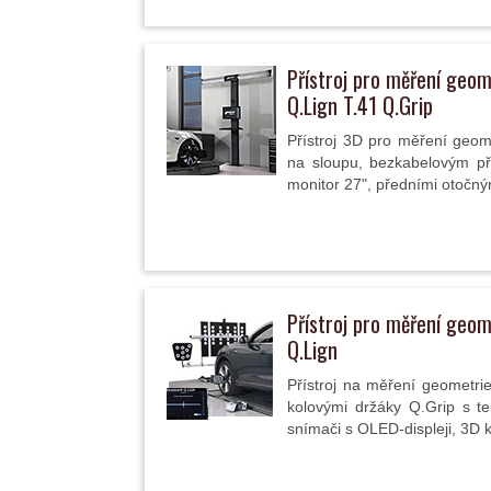
Přístroj pro měření geom
Q.Lign T.41 Q.Grip
Přístroj 3D pro měření geom
na sloupu, bezkabelovým p
monitor 27", předními otočným
Přístroj pro měření geom
Q.Lign
Přístroj na měření geometrie
kolovými držáky Q.Grip s te
snímači s OLED-displeji, 3D 