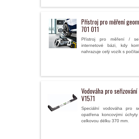
Přístroj pro měření geom
701 011
Přístroj pro měření / se
internetové bázi, kdy ko
nahrazuje celý vozík s počítač
Vodováha pro seřizování
V1571
Speciální vodováha pro se
opatřena koncovými úchyty 
celkovou délku 370 mm.