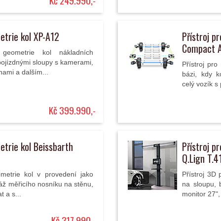
Kč 249.990,-
etrie kol XP-A12
Přístroj p
Compact A
geometrie kol nákladních
pojízdnými sloupy s kamerami,
Přístroj pr
nami a dalším...
bázi, kdy k
celý vozík s
Kč 399.990,-
etrie kol Beissbarth
Přístroj p
Q.Lign T.4
metrie kol v provedení jako
Přístroj 3D
áž měřicího nosníku na stěnu,
na sloupu,
 a s...
monitor 27",
Kč 317.990,-