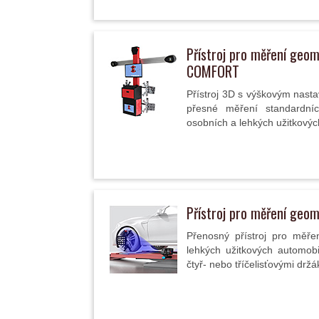
Přístroj pro měření geo
COMFORT
Přístroj 3D s výškovým nast
přesné měření standardní
osobních a lehkých užitkový
Přístroj pro měření geo
Přenosný přístroj pro měře
lehkých užitkových automobi
čtyř- nebo tříčelisťovými držák