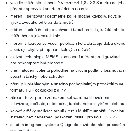
vozidlo může stát libovolně v rozmezí 1,8 až 3,3 metru od jeho
přední nápravy k kameře měřicího nosníku
měření / seřizování geometrie kol je možné kdykoliv, když je
výška zvedáku od 0 až do 2 metrů
měření začíná ihned po uchycení tabulí na kola, každá tabule
může být na jakémkoli kole
měření s každou ve všech polohách kola zkracuje dobu úkonu
a snižuje chyby při upínání kolových držáků
aktivní technologie MEMS: konstantní měření proti gravitaci
pro nekompromisní přesnost
úhel natočení volantu pohodlně na úrovni podlahy bez nutnosti
použití stoličky nebo schůdek
přístup k přehledným a snadno pochopitelným protokolům ve
formátu PDF odkudkoli z dílny
Stream-to-X: přímé zobrazení softwaru na libovolném
televizoru, počítači, notebooku, tabletu nebo chytrém telefonu
kolové držáky měřicích tabulí / terčů MultiFit umožňují rychlou
instalaci bez nebezpečí poškození disku, pro kola 13" - 22"
snadná integrace systému Q.Lign do každodenních procesů a
systémů dílny