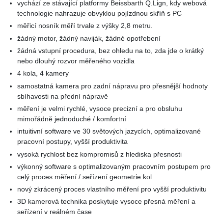
vychází ze stávající platformy Beissbarth Q.Lign, kdy webová
technologie nahrazuje obvyklou pojízdnou skříň s PC
měřicí nosník měří trvale z výšky 2,8 metru.
žádný motor, žádný naviják, žádné opotřebení
žádná vstupní procedura, bez ohledu na to, zda jde o krátký
nebo dlouhý rozvor měřeného vozidla
4 kola, 4 kamery
samostatná kamera pro zadní nápravu pro přesnější hodnoty
sbíhavosti na přední nápravě
měření je velmi rychlé, vysoce precizní a pro obsluhu
mimořádně jednoduché / komfortní
intuitivní software ve 30 světových jazycích, optimalizované
pracovní postupy, vyšší produktivita
vysoká rychlost bez kompromisů z hlediska přesnosti
výkonný software s optimalizovaným pracovním postupem pro
celý proces měření / seřízení geometrie kol
nový zkrácený proces vlastního měření pro vyšší produktivitu
3D kamerová technika poskytuje vysoce přesná měření a
seřízení v reálném čase