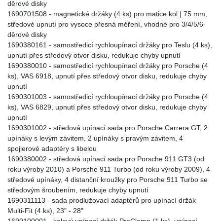
děrové disky
1690701508 - magnetické držáky (4 ks) pro matice kol | 75 mm,
středové upnutí pro vysoce přesná měření, vhodné pro 3/4/5/6-
děrové disky
1690380161 - samostředicí rychloupínací držáky pro Teslu (4 ks),
upnutí přes středový otvor disku, redukuje chyby upnutí
1690380010 - samostředicí rychloupínací držáky pro Porsche (4
ks), VAS 6918, upnutí přes středový otvor disku, redukuje chyby
upnutí
1690301003 - samostředicí rychloupínací držáky pro Porsche (4
ks), VAS 6829, upnutí přes středový otvor disku, redukuje chyby
upnutí
1690301002 - středová upínací sada pro Porsche Carrera GT, 2
upínáky s levým závitem, 2 upínáky s pravým závitem, 4
spojlerové adaptéry s libelou
1690380002 - středová upínací sada pro Porsche 911 GT3 (od
roku výroby 2010) a Porsche 911 Turbo (od roku výroby 2009), 4
středové upínáky, 4 distanční kroužky pro Porsche 911 Turbo se
středovým šroubením, redukuje chyby upnutí
1690311113 - sada prodlužovací adaptérů pro upínací držák
Multi-Fit (4 ks), 23" - 28"
1690100001 - kolový upínací držák ProClamp (1 ks), upínací