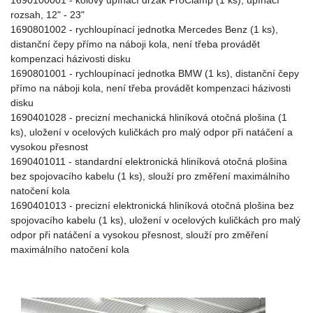
rozsah, 12" - 23"
1690801002 - rychloupínací jednotka Mercedes Benz (1 ks),
distanční čepy přímo na náboji kola, není třeba provádět
kompenzaci házivosti disku
1690801001 - rychloupínací jednotka BMW (1 ks), distanční čepy
přímo na náboji kola, není třeba provádět kompenzaci házivosti
disku
1690401028 - precizní mechanická hliníková otočná plošina (1
ks), uložení v ocelových kuličkách pro malý odpor při natáčení a
vysokou přesnost
1690401011 - standardní elektronická hliníková otočná plošina
bez spojovacího kabelu (1 ks), slouží pro změření maximálního
natočení kola
1690401013 - precizní elektronická hliníková otočná plošina bez
spojovacího kabelu (1 ks), uložení v ocelových kuličkách pro malý
odpor při natáčení a vysokou přesnost, slouží pro změření
maximálního natočení kola