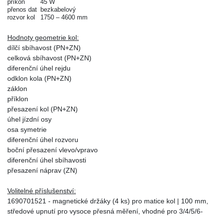
příkon
45 W
přenos dat
bezkabelový
rozvor kol
1750 – 4600 mm
Hodnoty geometrie kol:
dílčí sbíhavost (PN+ZN)
celková sbíhavost (PN+ZN)
diferenční úhel rejdu
odklon kola (PN+ZN)
záklon
příklon
přesazení kol (PN+ZN)
úhel jízdní osy
osa symetrie
diferenční úhel rozvoru
boční přesazení vlevo/vpravo
diferenční úhel sbíhavosti
přesazení náprav (ZN)
Volitelné příslušenství:
1690701521 - magnetické držáky (4 ks) pro matice kol | 100 mm,
středové upnutí pro vysoce přesná měření, vhodné pro 3/4/5/6-