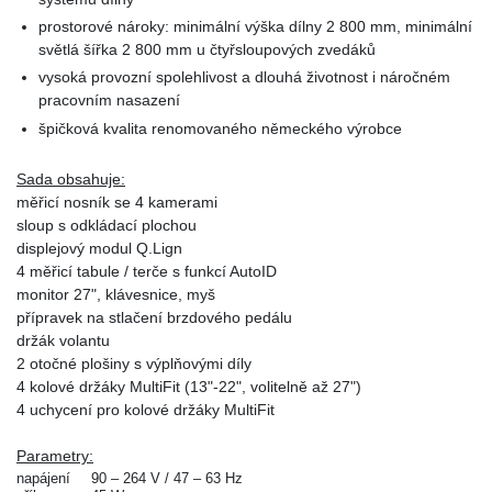
prostorové nároky: minimální výška dílny 2 800 mm, minimální
světlá šířka 2 800 mm u čtyřsloupových zvedáků
vysoká provozní spolehlivost a dlouhá životnost i náročném
pracovním nasazení
špičková kvalita renomovaného německého výrobce
Sada obsahuje:
měřicí nosník se 4 kamerami
sloup s odkládací plochou
displejový modul Q.Lign
4 měřicí tabule / terče s funkcí AutoID
monitor 27", klávesnice, myš
přípravek na stlačení brzdového pedálu
držák volantu
2 otočné plošiny s výplňovými díly
4 kolové držáky MultiFit (13"-22", volitelně až 27")
4 uchycení pro kolové držáky MultiFit
Parametry:
napájení
90 – 264 V / 47 – 63 Hz